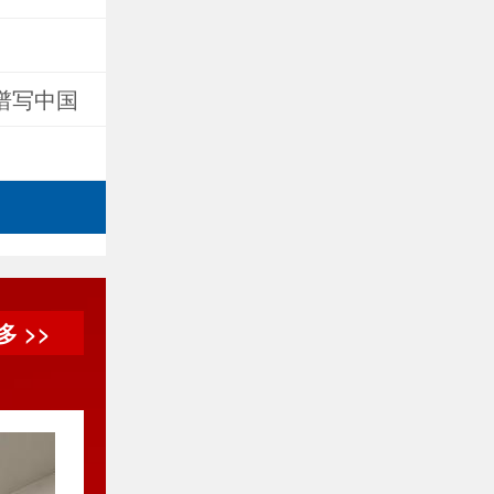
生物酶法合成甜菊糖苷年产 200 
一次公示
成都金开生物工程有限公司招聘公告
力谱写中国
成都金开生物工程有限公司关于“钢
的公告
了解更
 >>