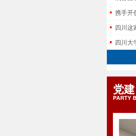
携手开
四川这
式现代
四川大
党建
PARTY B