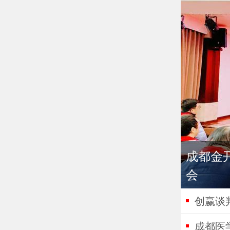
成都金开
会
创赢谈
成都医