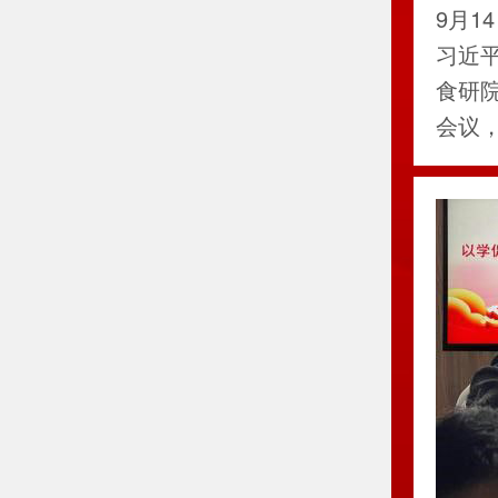
义思
9月
习近
食研
会议