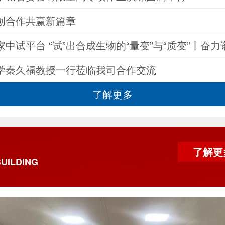
创合作共赢新篇章
家中试平台 “试”出合成生物的“量变”与“质变”丨奋
化四川新篇章
学秦久福教授一行莅临我司合作交流
了解更多
了解更多
UILDING