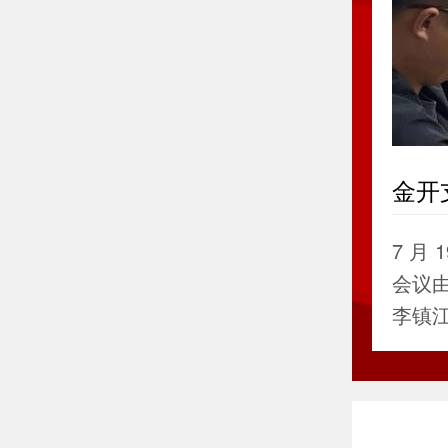
金开
义思
7 月
会议
李镇