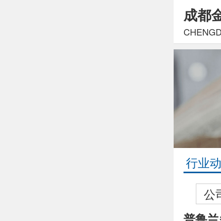
成都
CHENGDU
行业
公
普鲁兰