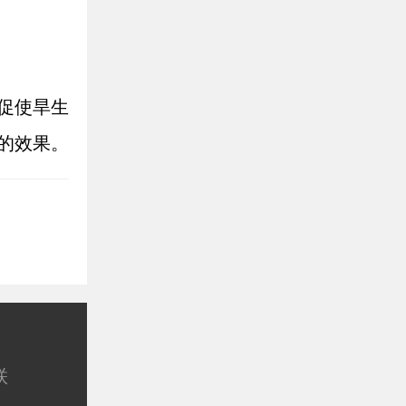
促使旱生
的效果。
联