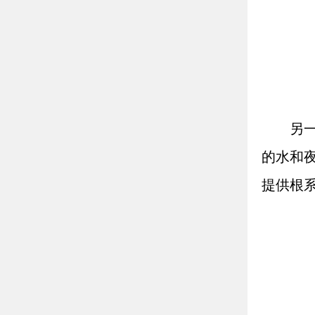
另
的水和
提供根