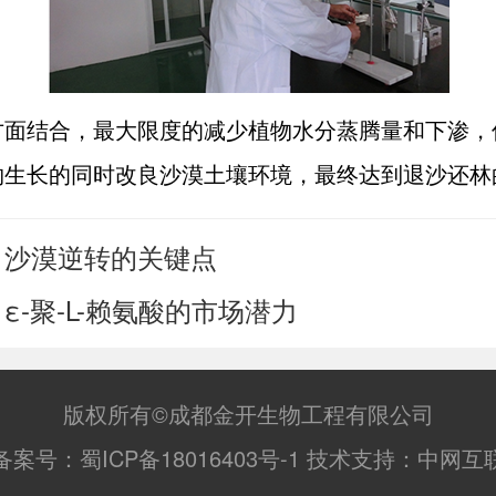
方面结合，最大限度的减少植物水分蒸腾量和下渗，
物生长的同时改良沙漠土壤环境，最终达到退沙还林
沙漠逆转的关键点
：
ε-聚-L-赖氨酸的市场潜力
：
版权所有©成都金开生物工程有限公司
备案号：
蜀ICP备18016403号-1
技术支持：
中网互