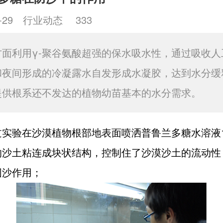
-29
行业动态
333
方面利用γ-聚谷氨酸超强的保水吸水性，通过吸收人
和夜间形成的冷凝露水自发形成水凝胶，达到水分缓
提供根系还不发达的植物幼苗基本的水分需求。
过实验在沙漠植物根部地表面喷洒普鲁兰多糖水溶液1
的沙土粘连成块状结构，控制住了沙漠沙土的流动性
固沙作用；