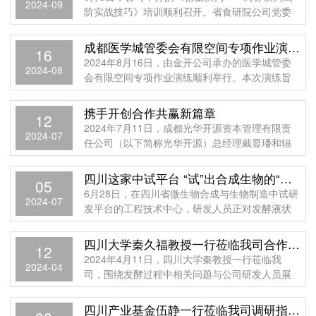
2024-09
阶实战技巧》培训顺利召开。省食研院公司党委
委员、副总经理、金开公司党支部书记、董事长
李镇江
成都医学城管委会有限空间专项作业演练圆满举行
16
2024年8月16日，由金开公司承办的医学城管委
2024-08
会有限空间专项作业演练顺利举行。本次演练旨
在进一步提升园区内企业对于有限空间作业的安
全意
携手开创合作共赢新篇章
12
2024年7月11日，成都光华开源资本管理有限责
2024-07
任公司（以下简称光华开源）总经理戴显璠和辐
瑞捷（成都）科技集团有限公司（以下简称辐瑞
捷）
四川这家中试平台 “试”出合成生物的“量变”与“质变”丨奋力谱写中国式现代化四川新篇章
05
6月28日，在四川省微生物合成与生物制造中试研
2024-07
发平台的工程技术中心，研发人员正对发酵液状
态进行检测分析。200米开外的中试车间，装着发
酵
四川大学秦久福教授一行莅临我司合作交流
12
2024年4月11日，四川大学秦教授一行莅临我
2024-04
司，围绕发酵过程中相关问题与公司研发人员展
开座谈会，进行了深入的交流和探讨。此次交流
旨在加
四川产业基金伍静一行莅临我司调研指导工作