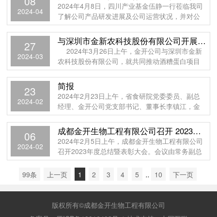
08
2024年4月8日，四川产业基金伍静一行莅临我司
2024-04
了解公司产品研发进展及公司运营状况，并对公
司的未来发展提出了宝贵的指导意见。在省食研
院党
与深圳市金新农科技股份有限公司开展合作交流会
27
2024年3月26日上午，金开公司与深圳市金新
2024-03
农科技股份有限公司，就共同推动酒糟蛋白项目
开展进行合作交流。 省食研院副总经理、
简报
23
2024年2月23日上午，省食研院党委委员、副总
2024-02
经理、金开公司党支部书记、董事长李镇江，金
开公司党支部副书记、总经理王刚一行赴四川诺
高美生物科技有限公司参观学习。
成都金开生物工程有限公司召开 2023年度总结暨表彰大会
06
2024年2月5日上午，成都金开生物工程有限公司
2024-02
召开2023年度总结暨表彰大会。会议由常务副总
经理陈刚主持。
99条
上一页
1
2
3
4
5
..
10
下一页
版权所有©成都金开生物工程有限公司