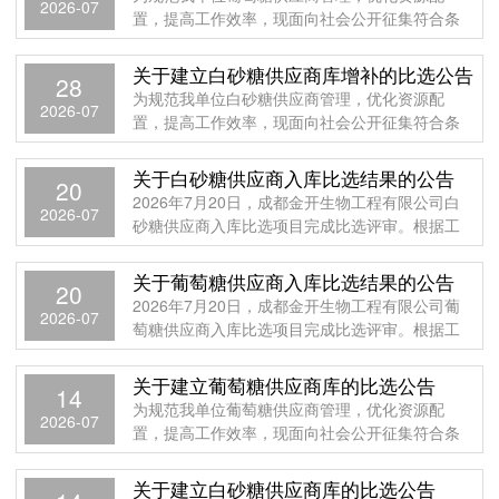
2026-07
置，提高工作效率，现面向社会公开征集符合条
件的供应商加入我单位葡萄糖供应商库。欢迎具
备相关
关于建立白砂糖供应商库增补的比选公告
28
为规范我单位白砂糖供应商管理，优化资源配
2026-07
置，提高工作效率，现面向社会公开征集符合条
件的供应商加入我单位白砂糖供应商库。欢迎具
备相关
关于白砂糖供应商入库比选结果的公告
20
2026年7月20日，成都金开生物工程有限公司白
2026-07
砂糖供应商入库比选项目完成比选评审。根据工
作实际与需要，拟入库供应商4家。同时，依据比
选评
关于葡萄糖供应商入库比选结果的公告
20
2026年7月20日，成都金开生物工程有限公司葡
2026-07
萄糖供应商入库比选项目完成比选评审。根据工
作实际与需要，拟入库供应商4家。同时，依据比
选评
关于建立葡萄糖供应商库的比选公告
14
为规范我单位葡萄糖供应商管理，优化资源配
2026-07
置，提高工作效率，现面向社会公开征集符合条
件的供应商加入我单位葡萄糖供应商库。欢迎具
备相关资质和能力的单位报名参与，具体事项公
关于建立白砂糖供应商库的比选公告