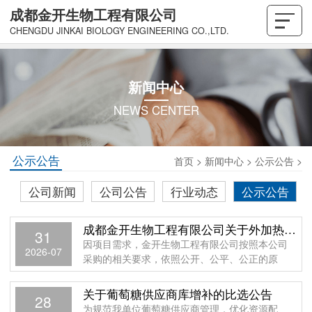
成都金开生物工程有限公司
CHENGDU JINKAI BIOLOGY ENGINEERING CO.,LTD.
新闻中心
NEWS CENTER
公示公告
首页
>
新闻中心
>
公示公告
>
公司新闻
公司公告
行业动态
公示公告
成都金开生物工程有限公司关于外加热自循环双效浓缩器设备采购公告
31
因项目需求，金开生物工程有限公司按照本公司
2026-07
采购的相关要求，依照公开、公平、公正的原
则，拟采购一套自循环废糖浓缩器（双效）设
备，现将
关于葡萄糖供应商库增补的比选公告
28
为规范我单位葡萄糖供应商管理，优化资源配