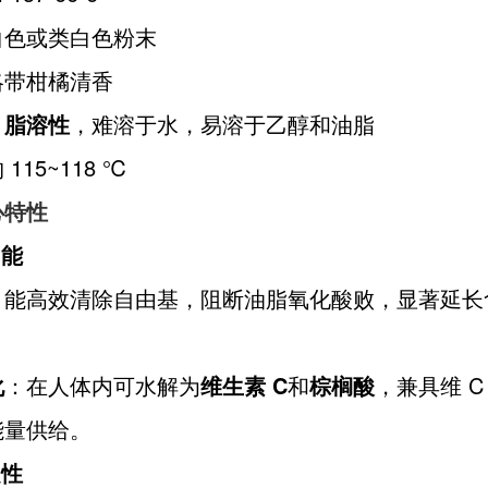
白色或类白色粉末
略带柑橘清香
：
脂溶性
，难溶于水，易溶于乙醇和油脂
 115~118 ℃
心特性
功能
：能高效清除自由基，阻断油脂氧化酸败，显著延长
化
：在人体内可水解为
维生素 C
和
棕榈酸
，兼具维 C
能量供给。
定性