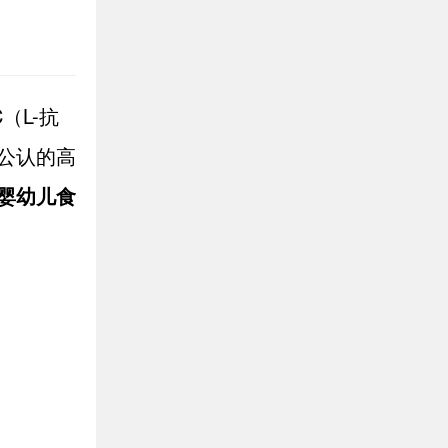
（L-抗
公认的高
婴幼儿食