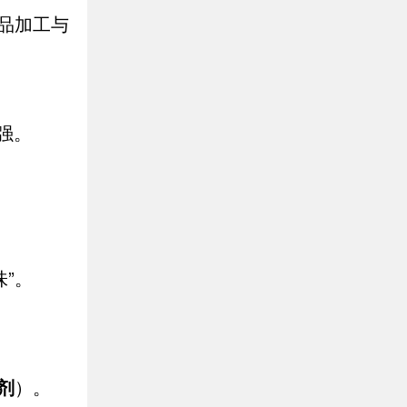
品加工与
强。
”。
剂
）。