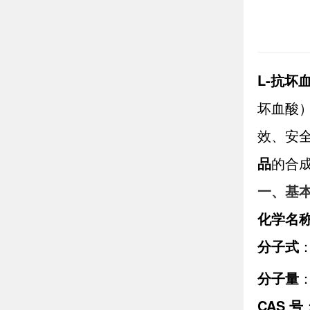
L-抗坏
坏血酸
效、安
品
的合
一、基
化学名
分子式
分子量
：
CAS 号