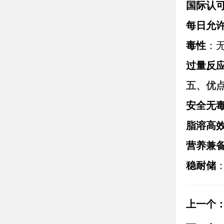
国际认
每日允许
毒性
：
过量反
五、优
安全无
脂溶高
营养兼
稳耐储
上一个