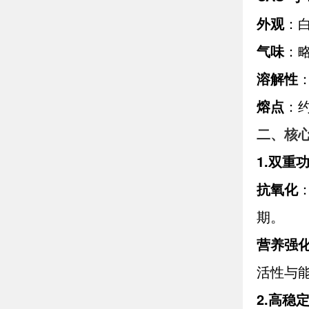
外观
：
气味
：
溶解性
熔点
：约
二、核
1.
双重
抗氧化
期。
营养强
活性与
2.
高稳