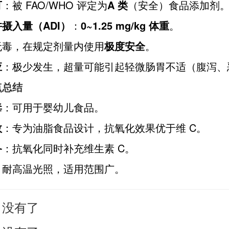
可
：被 FAO/WHO 评定为
A 类
（安全）食品添加剂
摄入量（ADI）
：
0~1.25 mg/kg 体重
。
无毒，在规定剂量内使用
极度安全
。
应
：极少发生，超量可能引起轻微肠胃不适（腹泻、
点总结
毒
：可用于婴幼儿食品。
效
：专为油脂食品设计，抗氧化效果优于维 C。
备
：抗氧化同时补充维生素 C。
：耐高温光照，适用范围广。
没有了
：