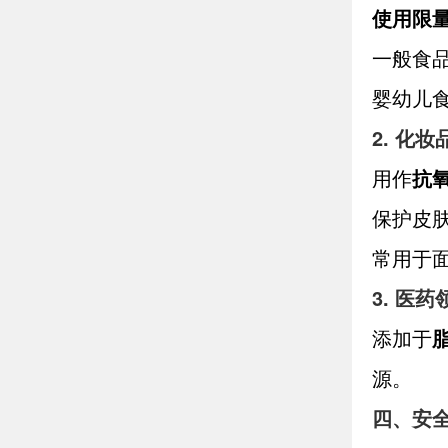
使用限量（
一般食
婴幼儿
2. 化妆
用作
抗
保护皮
常用于
3. 医药
添加于
源。
四、安