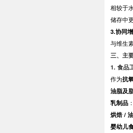
相较于水
储存中
3.
协同
与维生
三、主
1. 食
作为
抗
油脂及
乳制品
烘焙 /
婴幼儿