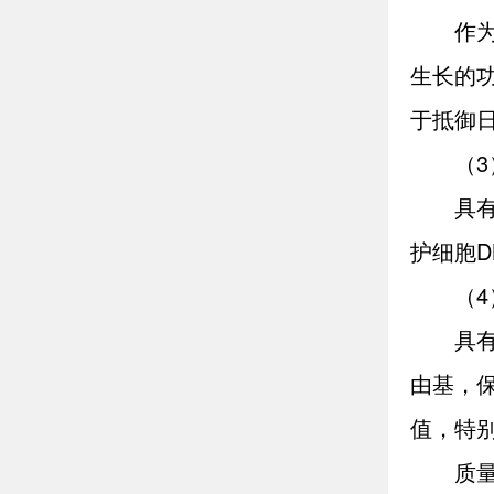
作
生长的
于抵御
（
具
护细胞
（
具
由基，
值，特
质