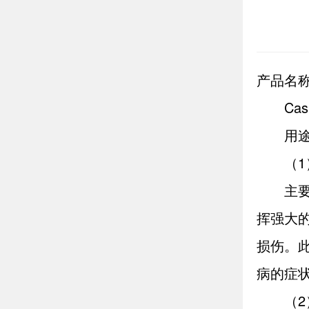
产品名称；
Cas
用
（
主
挥强大
损伤。
病的症
（